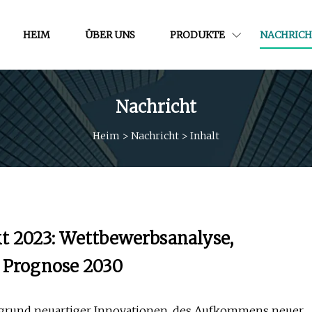
HEIM
ÜBER UNS
PRODUKTE
NACHRICH
Nachricht
Heim
>
Nachricht
>
Inhalt
 2023: Wettbewerbsanalyse,
 Prognose 2030
fgrund neuartiger Innovationen, des Aufkommens neuer