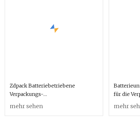
Zdpack Batteriebetriebene
Batterieu
Verpackungs-
für die Ve
Umreifungshandmaschine für
Haustieren
mehr sehen
mehr se
PP-/Haustierbänder
ausgezeich
Umreifun