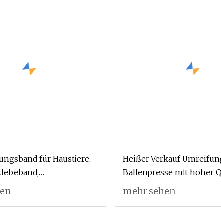
ngsband für Haustiere,
Heißer Verkauf Umreifun
lebeband,
Ballenpresse mit hoher Q
neiden, Logodruck,
hen
mehr sehen
hldrucker,
nherstellung,