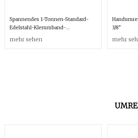
Spannendes 1-Tonnen-Standard-
Handumrei
Edelstahl-Klemmband-
3/8"
Umreifungsgerät für leichte
mehr sehen
mehr se
Beanspruchung
UMRE