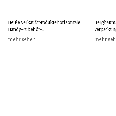
Heiße Verkaufsproduktehorizontale
Bergbauma
Handy-Zubehör-
Verpackun
Verpackungsmaschineimport aus
H3800 S38
mehr sehen
mehr se
China