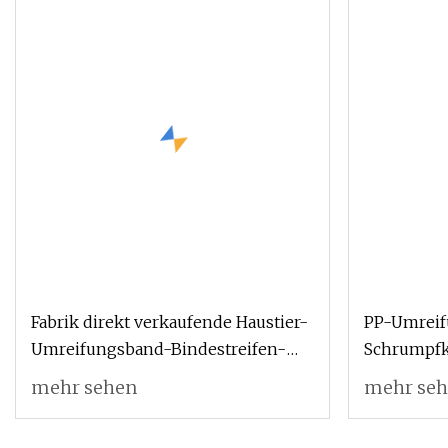
Fabrik direkt verkaufende Haustier-
PP-Umreifu
Umreifungsband-Bindestreifen-
Schrumpfk
Blatt-Herstellungsmaschine-
Kartonsch
mehr sehen
mehr se
Extrusionslinie
Tintenstra
Wellpappe