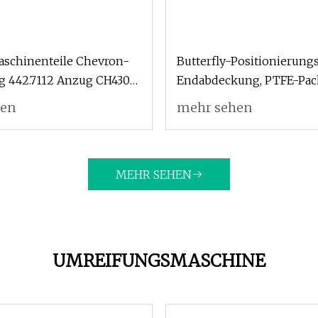
schinenteile Chevron-
Butterfly-Positionierung
g 442.7112 Anzug CH430
Endabdeckung, PTFE-Pac
00 Kegelbrecherzubehör
Gleitringdichtung für gu
hen
mehr sehen
und keine Leckage. Lage
MEHR SEHEN
UMREIFUNGSMASCHINE