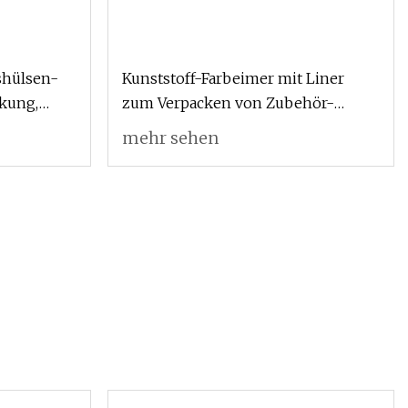
shülsen-
Kunststoff-Farbeimer mit Liner
kung,
zum Verpacken von Zubehör-
te Wartung
Farbeimern
mehr sehen
rzubehör