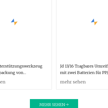
nterstützungswerkzeug
Jd 13/16 Tragbares Umrei
rpackung von
mit zwei Batterien für PP
/PP mit gutem Preis und
hen
mehr sehen
neter Qualität.
gsmaschine
MEHR SEHEN