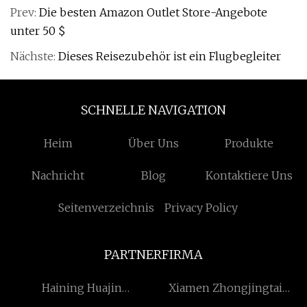
Prev:
Die besten Amazon Outlet Store-Angebote
unter 50 $
Nächste:
Dieses Reisezubehör ist ein Flugbegleiter
SCHNELLE NAVIGATION
Heim
Über Uns
Produkte
Nachricht
Blog
Kontaktiere Uns
Seitenverzeichnis
Privacy Policy
PARTNERFIRMA
Haining Huajin
Xiamen Zhongjingtai
Kunststoffe Co., GmbH.
Gebäude Materialien Co.,