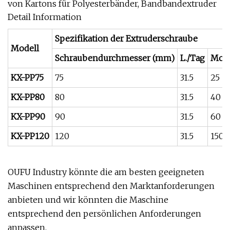
von Kartons für Polyesterbänder, Bandbandextruder
Detail Information
Spezifikation der Extruderschraube
Modell
Schraubendurchmesser (mm)
L./Tag
Moto
KX-PP75
75
31.5
25
KX-PP80
80
31.5
40
KX-PP90
90
31.5
60
KX-PP120
120
31.5
150
OUFU Industry könnte die am besten geeigneten
Maschinen entsprechend den Marktanforderungen
anbieten und wir könnten die Maschine
entsprechend den persönlichen Anforderungen
anpassen.