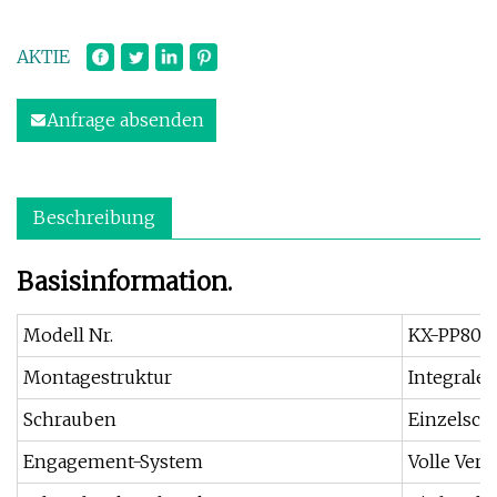
AKTIE
Anfrage absenden
Beschreibung
Basisinformation.
Modell Nr.
KX-PP80-
Montagestruktur
Integraler
Schrauben
Einzelsch
Engagement-System
Volle Ver