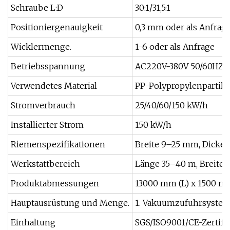
Schraube L:D
30:1/31,5:1
Positioniergenauigkeit
0,3 mm oder als Anfrag
Wicklermenge.
1-6 oder als Anfrage
Betriebsspannung
AC220V-380V 50/60HZ
Verwendetes Material
PP-Polypropylenpartikel
Stromverbrauch
25/40/60/150 kW/h
Installierter Strom
150 kW/h
Riemenspezifikationen
Breite 9–25 mm, Dicke 
Werkstattbereich
Länge 35–40 m, Breite 5
Produktabmessungen
13000 mm (L) x 1500 mm
Hauptausrüstung und Menge.
1. Vakuumzufuhrsystem 1
Einhaltung
SGS/ISO9001/CE-Zertifi