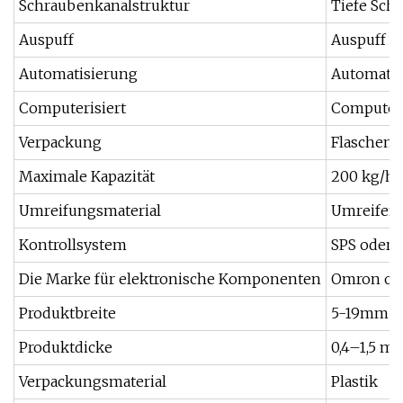
Schraubenkanalstruktur
Tiefe Sch
Auspuff
Auspuff
Automatisierung
Automati
Computerisiert
Computeri
Verpackung
Flaschen, 
Maximale Kapazität
200 kg/h
Umreifungsmaterial
Umreifen
Kontrollsystem
SPS oder 
Die Marke für elektronische Komponenten
Omron ode
Produktbreite
5-19mm
Produktdicke
0,4–1,5 m
Verpackungsmaterial
Plastik