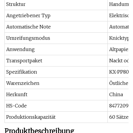
Struktur
Handumre
Angetriebener Typ
Elektrisch
Automatische Note
Automati
Umreifungsmodus
Knicktyp
Anwendung
Altpapier,
Transportpaket
Nackt ode
Spezifikation
KX-PP80
Warenzeichen
Östliche 
Herkunft
China
HS-Code
84772090
Produktionskapazität
60 Sätze/J
Produktbeschreibung