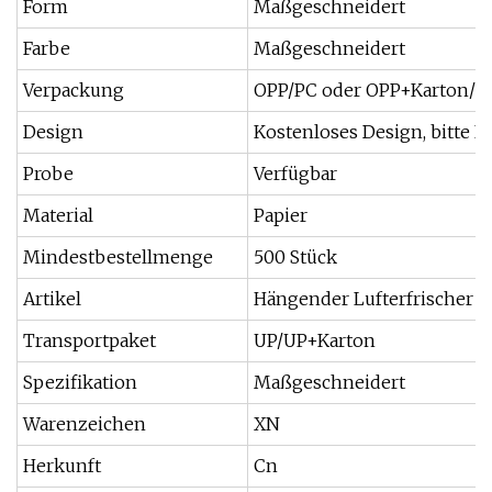
Form
Maßgeschneidert
Farbe
Maßgeschneidert
Verpackung
OPP/PC oder OPP+Karton/PC
Design
Kostenloses Design, bitte L
Probe
Verfügbar
Material
Papier
Mindestbestellmenge
500 Stück
Artikel
Hängender Lufterfrischer a
Transportpaket
UP/UP+Karton
Spezifikation
Maßgeschneidert
Warenzeichen
XN
Herkunft
Cn