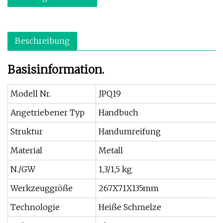
Beschreibung
Basisinformation.
Modell Nr.
JPQ19
Angetriebener Typ
Handbuch
Struktur
Handumreifung
Material
Metall
N./GW
1,3/1,5 kg
Werkzeuggröße
267X71X135mm
Technologie
Heiße Schmelze