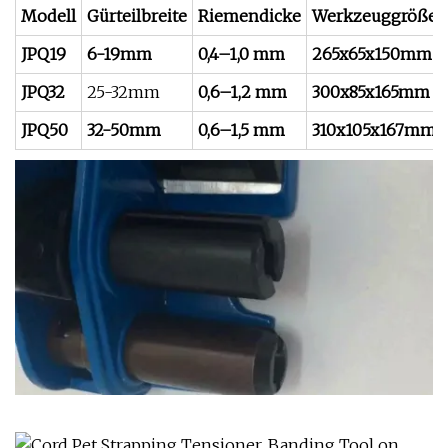
Modell
Gürteilbreite
Riemendicke
Werkzeuggröße
JPQ19
6-19mm
0,4–1,0 mm
265x65x150mm
JPQ32
25-32mm
0,6–1,2 mm
300x85x165mm
JPQ50
32-50mm
0,6–1,5 mm
310x105x167mm