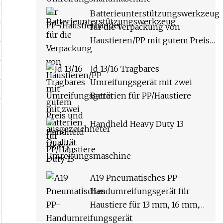
Batterieunterstützungswerkzeug
für die Verpackung von
Haustieren/PP mit gutem Preis
und ausgezeichneter Qualität.
Umreifungsmaschine
Jd 13/16 Tragbares
Umreifungsgerät mit zwei
Batterien für PP/Haustiere
Handheld Heavy Duty 13
A19 Pneumatisches PP-
Handumreifungsgerät für
Haustiere für 13 mm, 16 mm,
19 mm Band