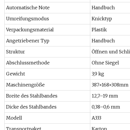
Automatische Note
Handbuch
Umreifungsmodus
Knicktyp
Verpackungsmaterial
Plastik
Angetriebener Typ
Handbuch
Struktur
Öffnen und Schl
Abschlussmethode
Ohne Siegel
Gewicht
3,9 kg
Maschinengröße
387×168×308mm
Breite des Stahlbandes
12,7–19 mm
Dicke des Stahlbandes
0,38–0,6 mm
Modell
A333
Transportpaket
Karton