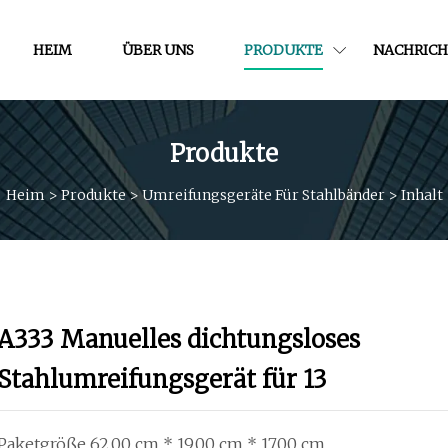
HEIM
ÜBER UNS
PRODUKTE
NACHRICH
Produkte
Heim
>
Produkte
>
Umreifungsgeräte Für Stahlbänder
>
Inhalt
A333 Manuelles dichtungsloses
Stahlumreifungsgerät für 13
Paketgröße 62,00 cm * 19,00 cm * 17,00 cm