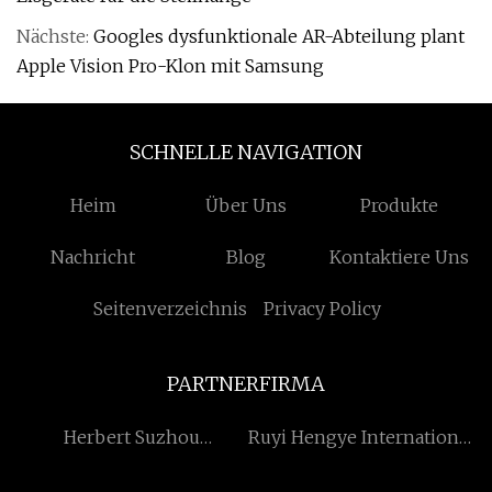
Nächste:
Googles dysfunktionale AR-Abteilung plant
Apple Vision Pro-Klon mit Samsung
SCHNELLE NAVIGATION
Heim
Über Uns
Produkte
Nachricht
Blog
Kontaktiere Uns
Seitenverzeichnis
Privacy Policy
PARTNERFIRMA
Herbert Suzhou
Ruyi Hengye International
International Handel Co.,
Handel Co., Ltd.