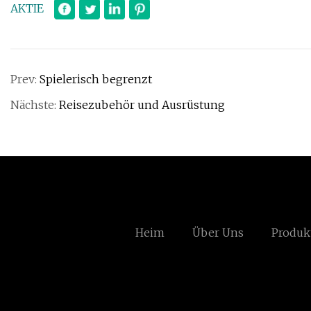
AKTIE
Prev:
Spielerisch begrenzt
Nächste:
Reisezubehör und Ausrüstung
Heim
Über Uns
Produk