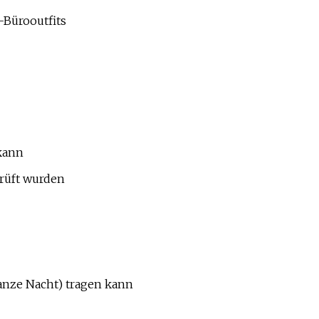
-Bürooutfits
 kann
rüft wurden
anze Nacht) tragen kann