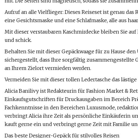
mit. Die Seiten sind magnetisch, sodass sie zusammenha
Aufruf an alle Vielflieger: Dieses Reiseset ist genau das 
eine Gesichtsmaske und eine Schlafmaske, alle aus haar
Mit dieser verstaubaren Kaschmirdecke bleiben Sie auf
und schick.
Behalten Sie mit dieser Gepäckwaage für zu Hause de
sichergestellt, dass Ihre sorgfältig zusammengestellte 
an Ihrem Zielort vermieden werden.
Vermeiden Sie mit dieser tollen Ledertasche das lästig
Alicia Banilivy ist Redakteurin für Fashion Market & Reta
Einkaufsgutschriften für Druckausgaben im Bereich Prê
Fachkenntnisse in den Bereichen Luxusmode, redaktione
verbringt Alicia ihre Zeit als persönliche Einkäuferin u
kauft gerne ein und verbringt gerne Zeit mit Familie u
Das beste Designer-Gepäck für stilvolles Reisen