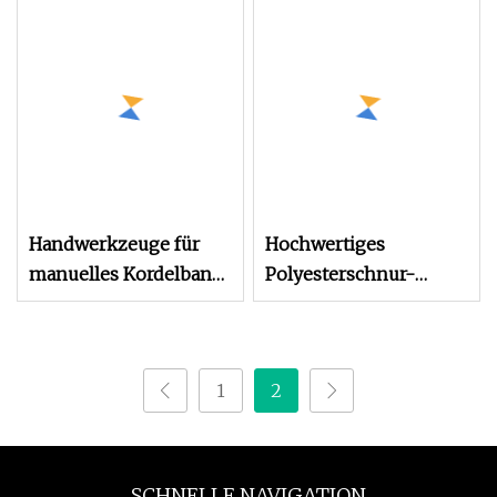
50-mm-Band
Handwerkzeuge für
Hochwertiges
manuelles Kordelband
Polyesterschnur-
und gewebte Zurr-
Umreifungsspann-
Ratschen-
und Schneidwerkzeug
Umreifungswerkzeuge
B315
1
2
SCHNELLE NAVIGATION