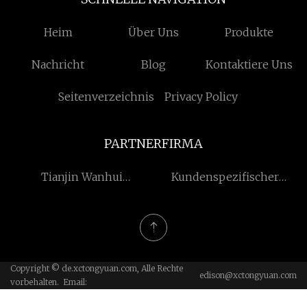
Heim
Über Uns
Produkte
Nachricht
Blog
Kontaktiere Uns
Seitenverzeichnis
Privacy Policy
PARTNERFIRMA
Tianjin Wanhui
Kundenspezifischer
Biotechnologie Co., Ltd.
Leiterplatten-
Schraubklemmenblock
Copyright © de.xctongyuan.com, Alle Rechte
edison@xctongyuan.com
vorbehalten. Email: