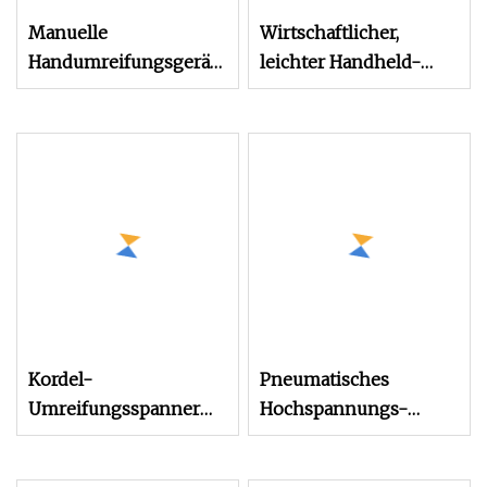
Manuelle
Wirtschaftlicher,
Handumreifungsgeräte
leichter Handheld-
für Hotmelt- und
Semi
gewebte
Kordelumreifungen
Kordel-
Pneumatisches
Umreifungsspanner
Hochspannungs-
für Haustiere,
Faserkabel-
Banderoliergerät auf
Umreifungsgerät CPT