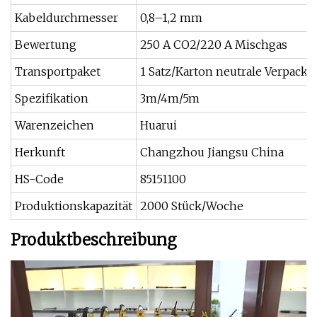
Kabeldurchmesser
0,8–1,2 mm
Bewertung
250 A CO2/220 A Mischgas
Transportpaket
1 Satz/Karton neutrale Verpacku
Spezifikation
3m/4m/5m
Warenzeichen
Huarui
Herkunft
Changzhou Jiangsu China
HS-Code
85151100
Produktionskapazität
2000 Stück/Woche
Produktbeschreibung